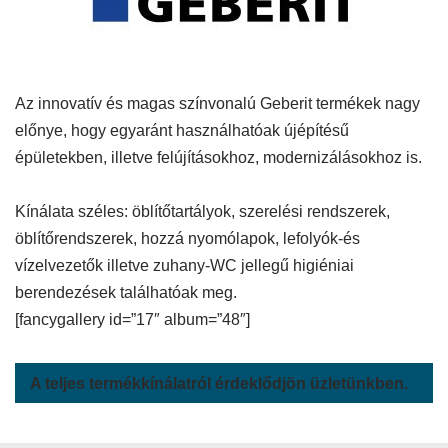
Az innovatív és magas színvonalú Geberit termékek nagy
előnye, hogy egyaránt használhatóak újépítésű
épületekben, illetve felújításokhoz, modernizálásokhoz is.
Kínálata széles: öblítőtartályok, szerelési rendszerek,
öblítőrendszerek, hozzá nyomólapok, lefolyók-és
vízelvezetők illetve zuhany-WC jellegű higiéniai
berendezések találhatóak meg.
[fancygallery id=”17″ album=”48″]
A teljes termékkínálatról érdeklődjön üzletünkben.