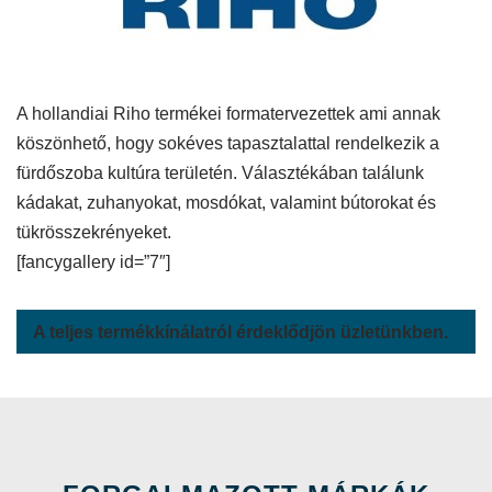
A hollandiai Riho termékei formatervezettek ami annak
köszönhető, hogy sokéves tapasztalattal rendelkezik a
fürdőszoba kultúra területén. Választékában találunk
kádakat, zuhanyokat, mosdókat, valamint bútorokat és
tükrösszekrényeket.
[fancygallery id=”7″]
A teljes termékkínálatról érdeklődjön üzletünkben.