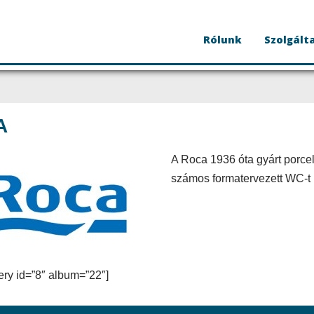
Rólunk
Szolgált
A
A Roca 1936 óta gyárt porcel
számos formatervezett WC-t il
ery id=”8″ album=”22″]