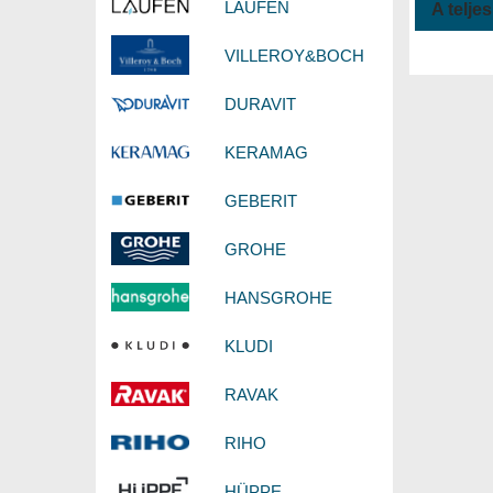
LAUFEN
A telje
VILLEROY&BOCH
DURAVIT
KERAMAG
GEBERIT
GROHE
HANSGROHE
KLUDI
RAVAK
RIHO
HÜPPE