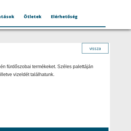
atások
Ötletek
Elérhetőség
vissza
én fürdőszobai termékeket. Széles palettáján
letve vizeldét találhatunk.