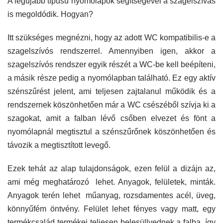
A legújabb típusú nyomólapok segítségével a szagelszívás
is megoldódik. Hogyan?
Itt szükséges megnézni, hogy az adott WC kompatibilis-e a
szagelszívós rendszerrel. Amennyiben igen, akkor a
szagelszívós rendszer egyik részét a WC-be kell beépíteni,
a másik része pedig a nyomólapban található. Ez egy aktív
szénszűrést jelent, ami teljesen zajtalanul működik és a
rendszernek köszönhetően már a WC csészéből szívja ki a
szagokat, amit a falban lévő csőben elvezet és fönt a
nyomólapnál megtisztul a szénszűrőnek köszönhetően és
távozik a megtisztított levegő.
Ezek tehát az alap tulajdonságok, ezen felül a dizájn az,
ami még meghatározó lehet. Anyagok, felületek, minták.
Anyagok terén lehet műanyag, rozsdamentes acél, üveg,
könnyűfém öntvény. Felület lehet fényes vagy matt, egy
termékcsalád termékei teljesen belesüllyednek a falba, így