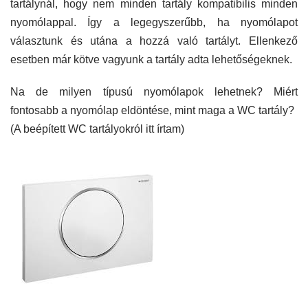
tartálynál, hogy nem minden tartály kompatibilis minden
nyomólappal. Így a legegyszerűbb, ha nyomólapot
választunk és utána a hozzá való tartályt. Ellenkező
esetben már kötve vagyunk a tartály adta lehetőségeknek.
Na de milyen típusú nyomólapok lehetnek? Miért
fontosabb a nyomólap eldöntése, mint maga a WC tartály?
(A beépített WC tartályokról itt írtam)