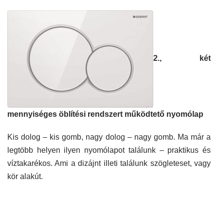
2., két
mennyiséges öblítési rendszert működtető nyomólap
Kis dolog – kis gomb, nagy dolog – nagy gomb. Ma már a
legtöbb helyen ilyen nyomólapot találunk – praktikus és
víztakarékos. Ami a dizájnt illeti találunk szögleteset, vagy
kör alakút.