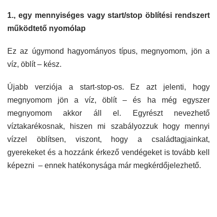
1., egy mennyiséges vagy start/stop öblítési rendszert
működtető nyomólap
Ez az úgymond hagyományos típus, megnyomom, jön a
víz, öblít – kész.
Újabb verziója a start-stop-os. Ez azt jelenti, hogy
megnyomom jön a víz, öblít – és ha még egyszer
megnyomom akkor áll el. Egyrészt nevezhető
víztakarékosnak, hiszen mi szabályozzuk hogy mennyi
vízzel öblítsen, viszont, hogy a családtagjainkat,
gyerekeket és a hozzánk érkező vendégeket is tovább kell
képezni – ennek hatékonysága már megkérdőjelezhető.