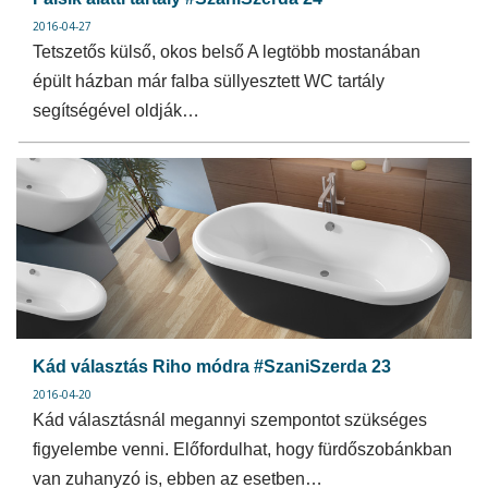
2016-04-27
Tetszetős külső, okos belső A legtöbb mostanában
épült házban már falba süllyesztett WC tartály
segítségével oldják…
Kád választás Riho módra #SzaniSzerda 23
2016-04-20
Kád választásnál megannyi szempontot szükséges
figyelembe venni. Előfordulhat, hogy fürdőszobánkban
van zuhanyzó is, ebben az esetben…