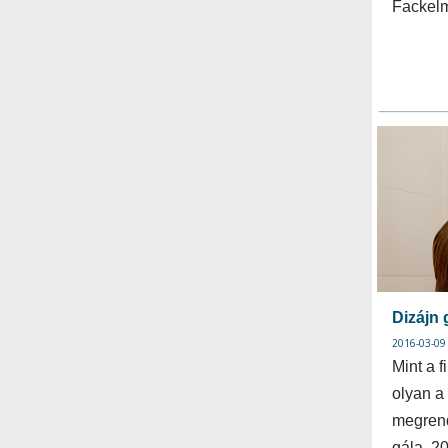
Facke
Dizájn 
2016-03-09
Mint a 
olyan a
megrend
gála. 2