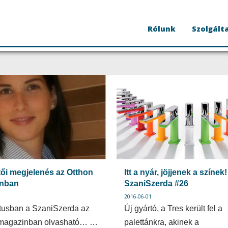
Rólunk
Szolgált
ői megjelenés az Otthon
Itt a nyár, jöjjenek a színek!
nban
SzaniSzerda #26
2016-06-01
usban a SzaniSzerda az
Új gyártó, a Tres került fel a
 magazinban olvasható… …
palettánkra, akinek a