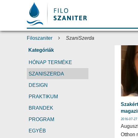
Filoszaniter
SzaniSzerda
Kategóriák
HÓNAP TERMÉKE
SZANISZERDA
DESIGN
PRAKTIKUM
Szakért
BRANDEK
magazi
PROGRAM
2016-07-27
Auguszt
EGYÉB
Otthon