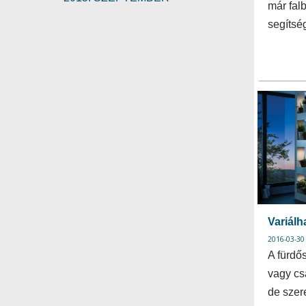
már falb
segítsé
Variálh
2016-03-30
A fürdő
vagy cs
de szer