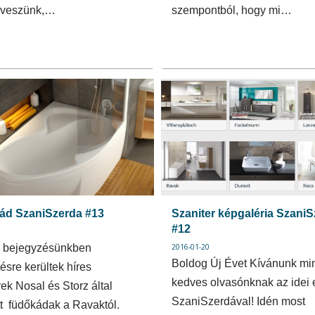
 veszünk,…
szempontból, hogy mi…
ád SzaniSzerda #13
Szaniter képgaléria Szani
#12
i bejegyzésünkben
2016-01-20
Boldog Új Évet Kívánunk mi
ésre kerültek híres
kedves olvasónknak az idei 
ek Nosal és Storz által
SzaniSzerdával! Idén most
tt füdőkádak a Ravaktól.