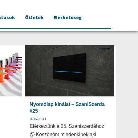
atások
Ötletek
Elérhetőség
Nyomólap kínálat – SzaniSzerda
#25
2016-05-11
Elérkeztünk a 25. Szaniszerdához
🙂 Köszönöm mindenkinek aki