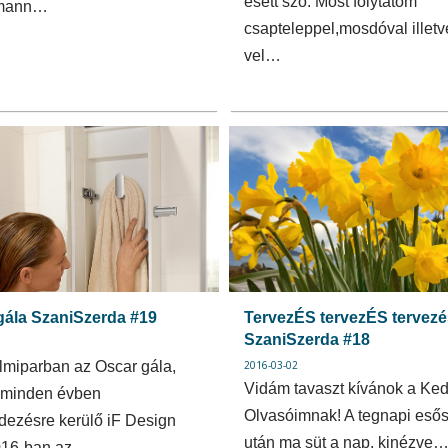
esett szó. Most folytatom
lmann…
csapteleppel,mosdóval illet
vel…
gála SzaniSzerda #19
TervezÉS tervezÉS tervezé
SzaniSzerda #18
filmiparban az Oscar gála,
2016-03-02
Vidám tavaszt kívánok a Ke
 minden évben
Olvasóimnak! A tegnapi esős
ezésre kerülő iF Design
után ma süt a nap, kinézve
016-ban az…