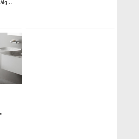
anáig…
=