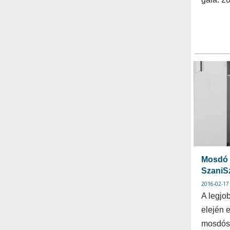
Mosdó 
SzaniS
2016-02-17
A legjo
elején 
mosdósz