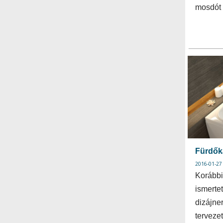
mosdót
Fürdők
2016-01-27
Korább
ismertet
dizájner
terveze