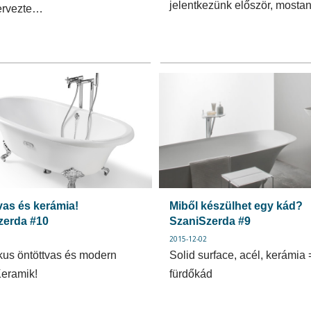
jelentkezünk először, most
ervezte…
vas és kerámia!
Miből készülhet egy kád?
zerda #10
SzaniSzerda #9
2015-12-02
kus öntöttvas és modern
Solid surface, acél, kerámia 
eramik!
fürdőkád