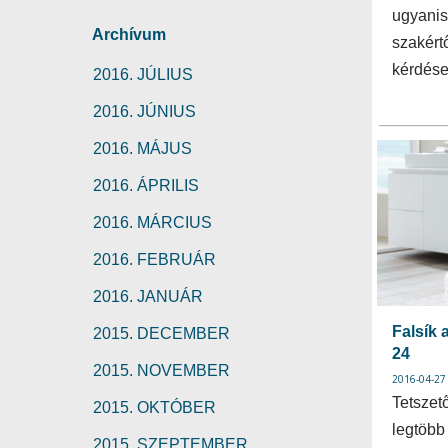
ugyanis
Archívum
szakért
kérdés
2016. JÚLIUS
2016. JÚNIUS
2016. MÁJUS
2016. ÁPRILIS
2016. MÁRCIUS
2016. FEBRUÁR
2016. JANUÁR
Falsík 
2015. DECEMBER
24
2015. NOVEMBER
2016-04-27
Tetszet
2015. OKTÓBER
legtöbb
2015. SZEPTEMBER