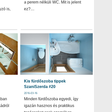
a perem nélküli WC. Mit is jelent
zó is,
ez?…
Kis fürdőszoba tippek
SzaniSzerda #20
2016-03-16
ában
Minden fürdőszoba egyedi, így
kádról
igazán hasznos és praktikus