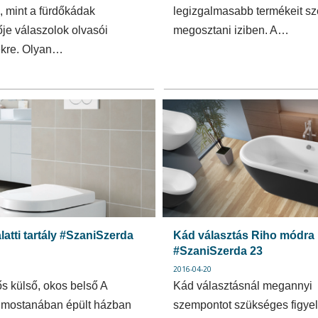
, mint a fürdőkádak
legizgalmasabb termékeit sz
ője válaszolok olvasói
megosztani iziben. A…
ekre. Olyan…
alatti tartály #SzaniSzerda
Kád választás Riho módra
#SzaniSzerda 23
2016-04-20
ős külső, okos belső A
Kád választásnál megannyi
 mostanában épült házban
szempontot szükséges figy