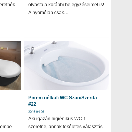
eretnék
olvasta a korábbi bejegyzéseimet is!
A nyomólap csak…
Perem nélküli WC SzaniSzerda
#22
2016-04-06
Aki igazán higiénikus WC-t
elembe
szeretne, annak tökéletes választás