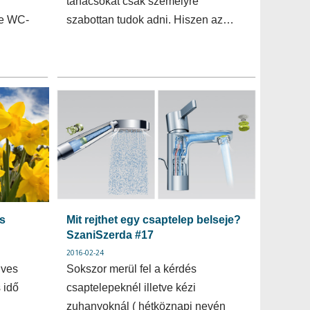
tanácsokat csak személyre
ve WC-
szabottan tudok adni. Hiszen az…
s
Mit rejthet egy csaptelep belseje?
SzaniSzerda #17
2016-02-24
dves
Sokszor merül fel a kérdés
 idő
csaptelepeknél illetve kézi
…
zuhanyoknál ( hétköznapi nevén