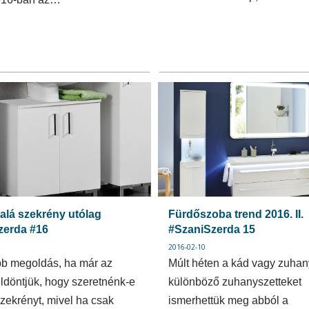
alá szekrény utólag
Fürdőszoba trend 2016. II.
zerda #16
#SzaniSzerda 15
2016-02-10
bb megoldás, ha már az
Múlt héten a kád vagy zuhany
eldöntjük, hogy szeretnénk-e
különböző zuhanyszetteket
ekrényt, mivel ha csak
ismerhettük meg abból a