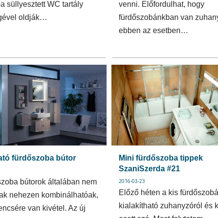
a süllyesztett WC tartály
venni. Előfordulhat, hogy
gével oldják…
fürdőszobánkban van zuhany
ebben az esetben…
ató fürdőszoba bútor
Mini fürdőszoba tippek
SzaniSzerda #21
szoba bútorok általában nem
2016-03-23
Előző héten a kis fürdőszob
ak nehezen kombinálhatóak,
kialakítható zuhanyzóról és 
encsére van kivétel. Az új