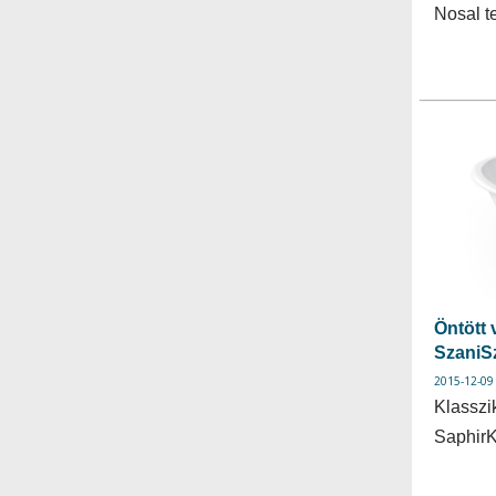
Nosal t
Öntött 
SzaniS
2015-12-09
Klasszi
SaphirK