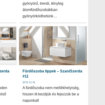
gyönyörű, trendi, tényleg
álomfürdőszobákban
gyönyörködhetünk…
Szerda
Fürdőszoba tippek – SzaniSzerda
#11
2015-12-16
nden
A fürdőszoba nem mellékhelyiség,
első
hiszen itt kezdjük és fejezzük be a
napunkat!