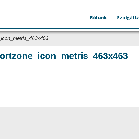
Rólunk
Szolgált
_icon_metris_463x463
ortzone_icon_metris_463x463