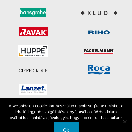
A weboldalon cookie-kat használunk, amik segítenek minket a
lehető legjobb szolgáltatások nyújtásában. Weboldalunk
Minden jog fenntartva
további használatával jóváhagyja, hogy cookie-kat használjunk.
2026 | FiloSzaniter
Ok