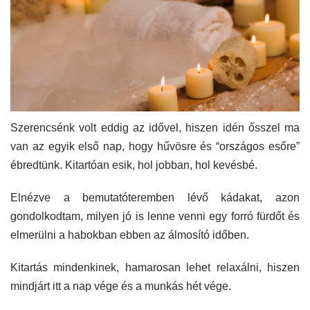
Szerencsénk volt eddig az idővel, hiszen idén ősszel ma
van az egyik első nap, hogy hűvösre és “országos esőre”
ébredtünk. Kitartóan esik, hol jobban, hol kevésbé.
Elnézve a bemutatóteremben lévő kádakat, azon
gondolkodtam, milyen jó is lenne venni egy forró fürdőt és
elmerülni a habokban ebben az álmosító időben.
Kitartás mindenkinek, hamarosan lehet relaxálni, hiszen
mindjárt itt a nap vége és a munkás hét vége.