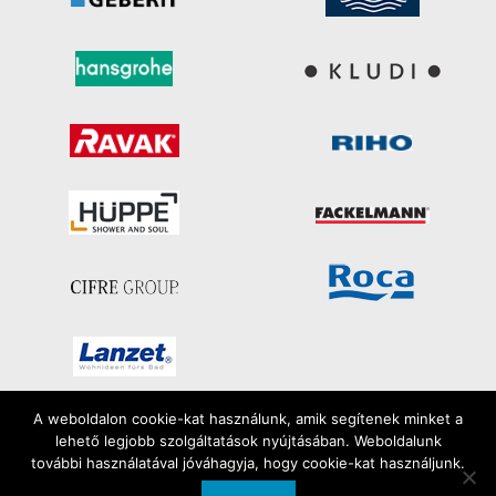
A weboldalon cookie-kat használunk, amik segítenek minket a
lehető legjobb szolgáltatások nyújtásában. Weboldalunk
Minden jog fenntartva
további használatával jóváhagyja, hogy cookie-kat használjunk.
2026 | FiloSzaniter