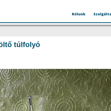
Rólunk
Szolgált
ltő túlfolyó