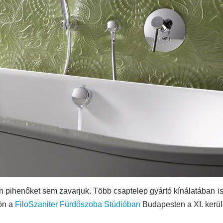
 pihenőket sem zavarjuk. Több csaptelep gyártó kínálatában is
ön a
FiloSzaniter Fürdőszoba Stúdióban
Budapesten a XI. kerül