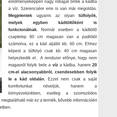
eredményeképpen nagy robajjal ömlik a kádba
a víz. Szerencsére erre is van már megoldás.
Megjelentek
ugyanis az olyan
túlfolyók,
melyek egyben kádtöltőként is
funkcionálnak.
Normál esetben a kádtöltő
csaptelep 80 cm magasan van a padlótól
számolva, ez a kád aljától kb. 60 cm. Ehhez
képest a túlfolyó csak kb. 40 cm magasan
helyezkedik el. A rendszer előnye, hogy nem
magasról folyik bele a
víz
a kádba, hanem
20
cm-el alacsonyabbról,
csendesebben folyik
le a kád oldalán
. Ezzel nem csak a saját
komfortunkat növeljük, hanem a
környezetünkben, esetleg a szomszédos
 megtalálható már ez a termék, bővebb információért
etben.