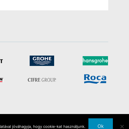
Ok
atával jóváhagyja, hogy cookie-kat használjunk.