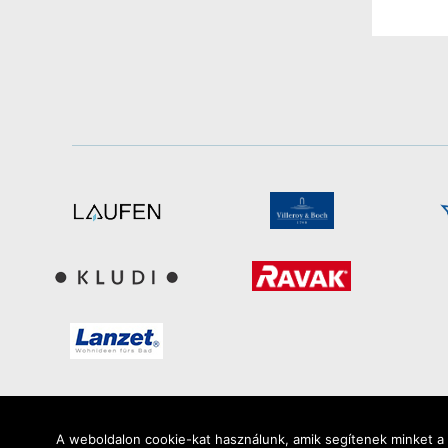
A weboldalon cookie-kat használunk, amik segítenek minket a l