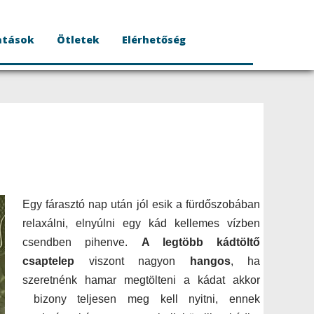
atások
Ötletek
Elérhetőség
Egy fárasztó nap után jól esik a fürdőszobában
relaxálni, elnyúlni egy kád kellemes vízben
csendben pihenve.
A legtöbb kádtöltő
csaptelep
viszont nagyon
hangos
, ha
szeretnénk hamar megtölteni a kádat akkor
bizony teljesen meg kell nyitni, ennek