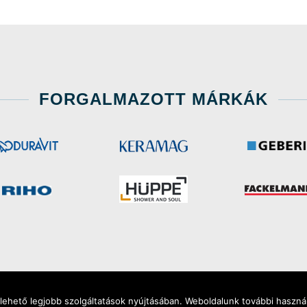
FORGALMAZOTT MÁRKÁK
ehető legjobb szolgáltatások nyújtásában. Weboldalunk további használ
Minden jog fenntartva
|
2026 | FiloSzaniter