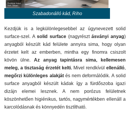
Szabadonálló kád, Riho
Kezdjük is a legkülönlegesebbel az úgynevezett solid
surface-szel. A
solid surface
(nagyrészt
ásványi anyag
)
anyagból készült kád felülete annyira sima, hogy olyan
érzetet kelt az emberben, mintha egy finomra csiszolt
kövön ülne.
Az anyag tapintásra sima, kellemesen
meleg, a tisztaság érzetét kelti.
Mivel rendkívül
ellenálló
,
megőrzi különleges alakját
és nem deformálódik. A solid
surface anyagból készült kádak így a fürdőszoba igazi
dizájn elemei lesznek. A nem porózus felületnek
köszönhetően higiénikus, tartós, nagymértékben ellenáll a
karcolódásnak és könnyedén tisztítható.