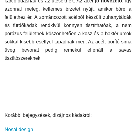
karcolódásnak és az ütéseknek. Az acél
jó hővezető
, így
azonnal meleg, kellemes érzetet nyújt, amikor bőre a
felülethez ér. A zománcozott acélból készült zuhanytálcák
és fürdőkádak rendkívül könnyen tisztíthatóak, a nem
porózus felületnek köszönhetően a kosz és a baktériumok
sokkal kisebb eséllyel tapadnak meg. Az acélt borító sima
üveg bevonat pedig remekül ellenáll a savas
tisztítószereknek.
Korábbi bejegyzések, dizájnos kádakról:
Nosal design