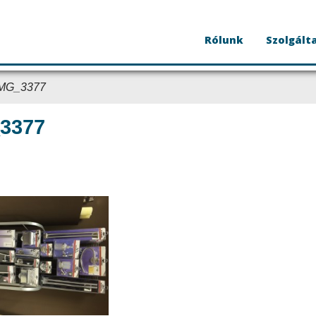
Rólunk
Szolgált
IMG_3377
3377