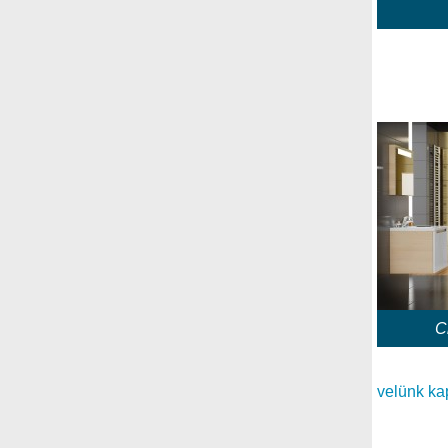
C
velünk ka