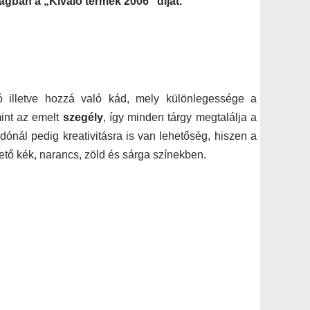
gban a „Kiváló termék 2006” díjat.
 illetve hozzá való kád, mely különlegessége a
int az emelt
szegély
, így minden tárgy megtalálja a
dónál pedig kreativitásra is van lehetőség, hiszen a
ő kék, narancs, zöld és sárga színekben.