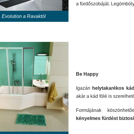
a fürdőszobáját. Legömbölyí
Evolution a Ravaktól
Be Happy
Igazán
helytakarékos ká
akár a kád fölé is szerelhet
Formájának köszönhe
kényelmes fürdést biztosí