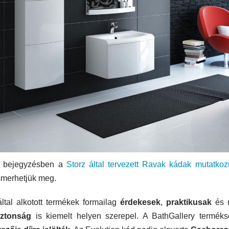
i bejegyzésben a
Storz által tervezett Ravak kádak mutatkoz
smerhetjük meg.
ltal alkotott termékek formailag
érdekesek
,
praktikusak
és 
iztonság
is kiemelt helyen szerepel. A BathGallery termék