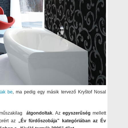
tak be
, ma pedig egy másik tervező Kryštof Nosal
műszakilag
átgondoltak
. Az
egyszerűség
mellett
sorért az
„Év fürdőszobája” kategóriában az Év