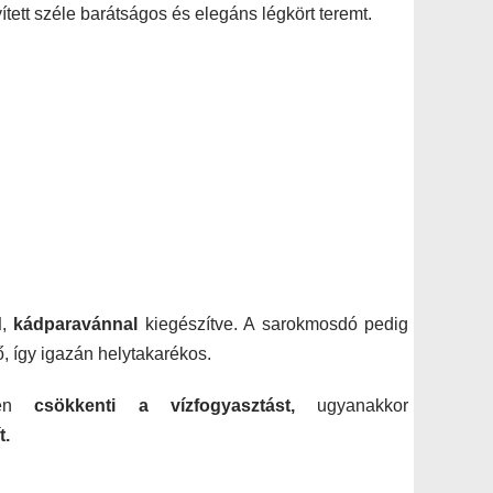
tett széle barátságos és elegáns légkört teremt.
d
,
kádparavánnal
kiegészítve. A sarokmosdó pedig
ő, így igazán helytakarékos.
tően
csökkenti a vízfogyasztást,
ugyanakkor
t.