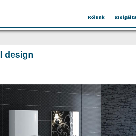
Rólunk
Szolgált
l design