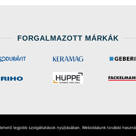
FORGALMAZOTT MÁRKÁK
ehető legjobb szolgáltatások nyújtásában. Weboldalunk további használ
Minden jog fenntartva
|
2026 | FiloSzaniter