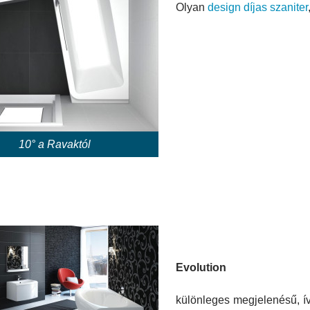
Olyan
design díjas szaniter
10° a Ravaktól
Evolution
különleges megjelenésű, í