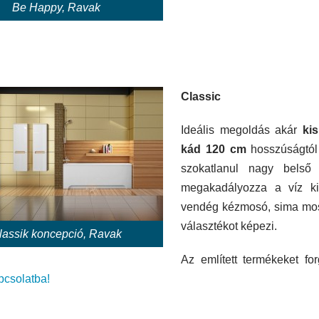
Be Happy, Ravak
Classic
Ideális megoldás akár
ki
kád 120 cm
hosszúságtól 
szokatlanul nagy belső
megakadályozza a víz ki
vendég kézmosó, sima mosd
választékot képezi.
lassik koncepció, Ravak
Az említett termékeket fo
pcsolatba!