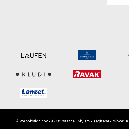
A weboldalon cookie-kat használunk, amik segítenek minket a l