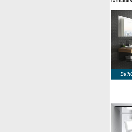
formaterve
BathG