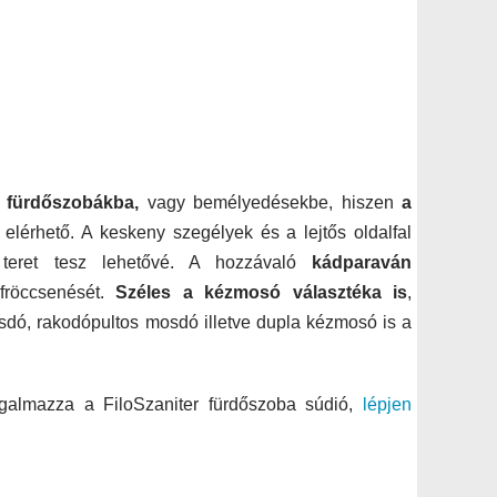
s fürdőszobákba,
vagy bemélyedésekbe, hiszen
a
elérhető. A keskeny szegélyek és a lejtős oldalfal
 teret tesz lehetővé. A hozzávaló
kádparaván
fröccsenését.
Széles a kézmosó választéka is
,
ó, rakodópultos mosdó illetve dupla kézmosó is a
rgalmazza a FiloSzaniter fürdőszoba súdió,
lépjen