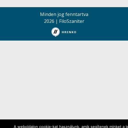
Minden jog fenntartva
2026 | FiloSzaniter
A weboldalon cookie-kat használunk, amik segítenek minket a l