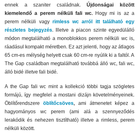
ennek a szaniter családnak.
Újdonságai között
kiemelendő a perem nélküli fali wc.
Hogy mi is az a
perem nélküli vagy
rimless wc arról itt található egy
részletes bejegyzés
. Illetve a piacon szinte egyedülálló
módon megtalálható a monoblokkos perem nélküli wc is,
ráadásul kompakt méretben. Ez azt jelenti, hogy az átlagos
65 cm-es mélység helyett csak 60 cm-re nyúlik ki a faltól. A
The Gap családban megtalálható továbbá álló wc, fali wc,
álló bidé illetve fali bidé.
A the Gap fali wc mint a kollekció többi tagja szögletes
formájú, így megfelel a mostani dizájn követelményeinek.
Öblítőrendszere
öblítőcsöves
,
ami átmenetet képez a
hagyományos wc perem (ami alá a szennyeződés
lerakódik és nehezen tisztítható) illetve a rimless, perem
nélküli között.