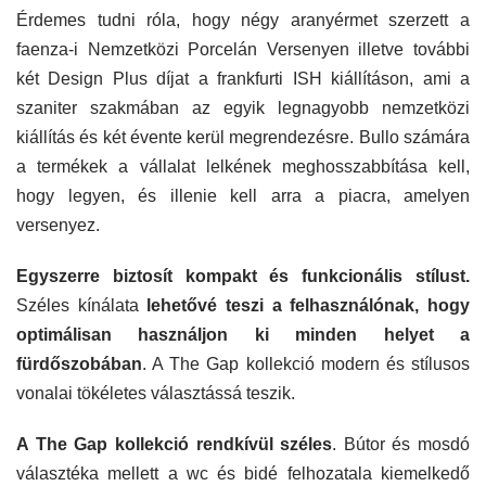
Érdemes tudni róla, hogy négy aranyérmet szerzett a
faenza-i Nemzetközi Porcelán Versenyen illetve további
két Design Plus díjat a frankfurti ISH kiállításon, ami a
szaniter szakmában az egyik legnagyobb nemzetközi
kiállítás és két évente kerül megrendezésre. Bullo számára
a termékek a vállalat lelkének meghosszabbítása kell,
hogy legyen, és illenie kell arra a piacra, amelyen
versenyez.
Egyszerre biztosít kompakt és funkcionális stílust.
Széles kínálata
lehetővé teszi a felhasználónak, hogy
optimálisan használjon ki minden helyet a
fürdőszobában
. A The Gap kollekció modern és stílusos
vonalai tökéletes választássá teszik.
A The Gap kollekció rendkívül széles
. Bútor és mosdó
választéka mellett a wc és bidé felhozatala kiemelkedő