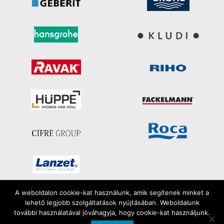
A weboldalon cookie-kat használunk, amik segítenek minket a
lehető legjobb szolgáltatások nyújtásában. Weboldalunk
Minden jog fenntartva
további használatával jóváhagyja, hogy cookie-kat használjunk.