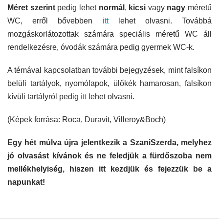
Méret szerint
pedig lehet
normál
,
kicsi
vagy
nagy
méretű
WC, erről bővebben
itt
lehet olvasni. Továbbá
mozgáskorlátozottak számára speciális méretű WC áll
rendelkezésre, óvodák számára pedig gyermek WC-k.
A témával kapcsolatban további bejegyzések, mint falsíkon
belüli tartályok, nyomólapok, ülőkék hamarosan, falsíkon
kívüli tartályról pedig
itt
lehet olvasni.
(Képek forrása: Roca, Duravit, Villeroy&Boch)
Egy hét múlva újra jelentkezik a SzaniSzerda, melyhez
jó olvasást kívánok és ne feledjük a fürdőszoba nem
mellékhelyiség, hiszen itt kezdjük és fejezzük be a
napunkat!