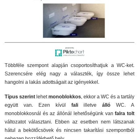
Többféle szempont alapján csoportosíthatjuk a WC-ket.
Szerencsére elég nagy a választék, így össze lehet
hangolni a lakás adottságait az igényekkel.
Típus szerint
lehet
monoblokkos
, ekkor a WC és a tartály
együtt van. Ezen kívül
fali
illetve
álló
WC. A
monoblokkosnál és az állónál lehetőségünk van
falra tolt
változatot választani. Ebben az esetben nem látszanak
hátul a bekötőcsövek és nincsen takarítási szempontból
nehezen hozzáférhető hely.