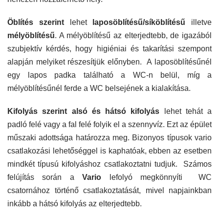
Öblítés szerint
lehet
laposöblítésű/síköblítésű
illetve
mélyöblítésű
. A mélyöblítésű az elterjedtebb, de igazából
szubjektív kérdés, hogy higiéniai és takarítási szempont
alapján melyiket részesítjük előnyben. A laposöblítésűnél
egy lapos padka található a WC-n belül, míg a
mélyöblítésűnél ferde a WC belsejének a kialakítása.
Kifolyás szerint alsó és hátsó kifolyás
lehet tehát a
padló felé vagy a fal felé folyik el a szennyvíz. Ezt az épület
műszaki adottsága határozza meg. Bizonyos típusok vario
csatlakozási lehetőséggel is kaphatóak, ebben az esetben
mindkét típusú kifolyáshoz csatlakoztatni tudjuk. Számos
felújítás során a
Vario
lefolyó megkönnyíti WC
csatornához történő csatlakoztatását, mivel napjainkban
inkább a hátsó kifolyás az elterjedtebb.