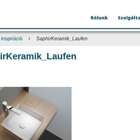
Rólunk
Szolgált
 inspiráció
SaphirKeramik_Laufen
irKeramik_Laufen