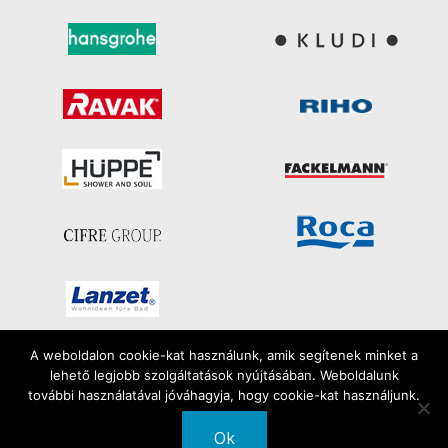
A weboldalon cookie-kat használunk, amik segítenek minket a
lehető legjobb szolgáltatások nyújtásában. Weboldalunk
Minden jog fenntartva
további használatával jóváhagyja, hogy cookie-kat használjunk.
2026 | FiloSzaniter
Ok