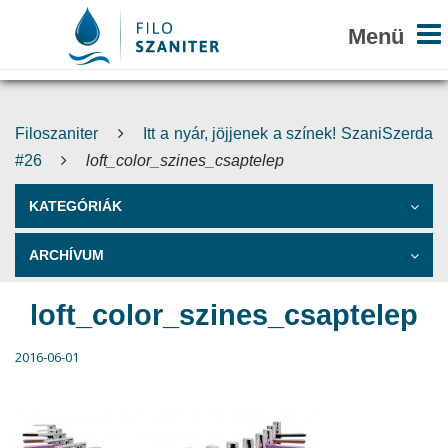
Filoszaniter
Itt a nyár, jöjjenek a színek! SzaniSzerda
#26
loft_color_szines_csaptelep
KATEGÓRIÁK
ARCHÍVUM
loft_color_szines_csaptelep
2016-06-01