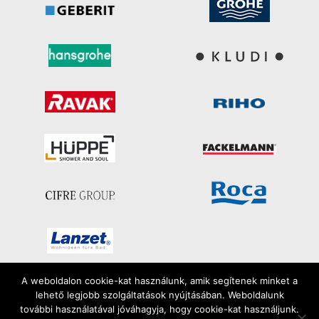
A weboldalon cookie-kat használunk, amik segítenek minket a
lehető legjobb szolgáltatások nyújtásában. Weboldalunk
Minden jog fenntartva
további használatával jóváhagyja, hogy cookie-kat használjunk.