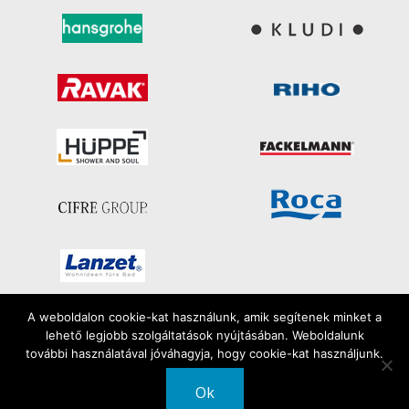
A weboldalon cookie-kat használunk, amik segítenek minket a
lehető legjobb szolgáltatások nyújtásában. Weboldalunk
Minden jog fenntartva
további használatával jóváhagyja, hogy cookie-kat használjunk.
2026 | FiloSzaniter
Ok