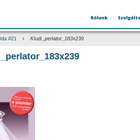
Rólunk
Szolgált
erda #21
Kludi_perlator_183x239
i_perlator_183x239