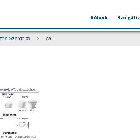
Rólunk
Szolgált
zaniSzerda #6
WC