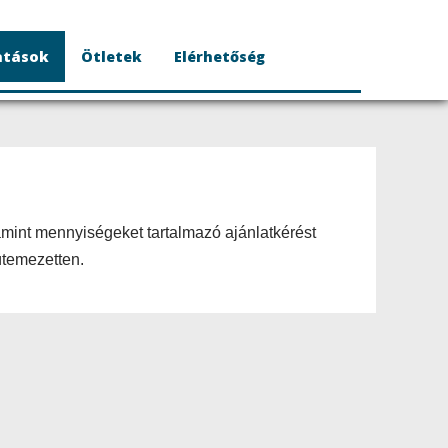
atások
Ötletek
Elérhetőség
lamint mennyiségeket tartalmazó ajánlatkérést
 ütemezetten.