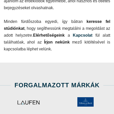
ajánlom az érdeklődők figyelmébe, ahol hasznos és ötletes
bejegyzéseket olvashatnak.
Minden fürdőszoba egyedi, így bátran
keresse fel
stúdiónkat
, hogy segíthessünk megtalálni a megoldást az
adott helyzetre.
Elérhetőségeink
a
Kapcsolat
fül alatt
találhatóak, ahol az
Írjon nekünk
mező kitöltésével is
kapcsolatba léphet velünk.
FORGALMAZOTT MÁRKÁK