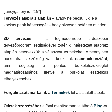
[fancygallery id=”19″]
Tervezés alaprajz alapján
– avagy ne becsüljük le a
kockás papír képességét – hogy biztosan beférjen minden.
3D tervezés
– a legmodernebb fürdőszobai
tervezőprogram segítségével történik. Méretezett alaprajz
alapján betervezzük a választott termékeket. Amennyiben
burkolatra is szükség van, készítünk
csempekiosztást
,
ami segítség a pontos burkolatszükséglet
meghatározásához illetve a burkolat esztétikus
elhelyezéséhez.
Forgalmazott márkáink
a
Termékek
fül alatt találhatóak.
Ötletek szerzéséhez
a fönti menüsorban található
Blog
-ot