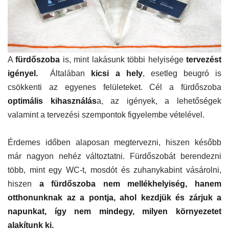
A
fürdőszoba
is, mint lakásunk többi helyisége
tervezést
igényel.
Általában
kicsi a hely
, esetleg beugró is
csökkenti az egyenes felületeket. Cél a fürdőszoba
optimális kihasználás
a, az igények, a lehetőségek
valamint a tervezési szempontok figyelembe vételével.
Érdemes időben alaposan megtervezni, hiszen később
már nagyon nehéz változtatni. Fürdőszobát berendezni
több, mint egy WC-t, mosdót és zuhanykabint vásárolni,
hiszen
a fürdőszoba nem mellékhelyiség, hanem
otthonunknak az a pontja, ahol kezdjük és zárjuk a
napunkat, így nem mindegy, milyen környezetet
alakítunk ki.