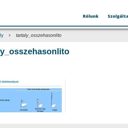
Rólunk
Szolgált
ly
tartaly_osszehasonlito
aly_osszehasonlito