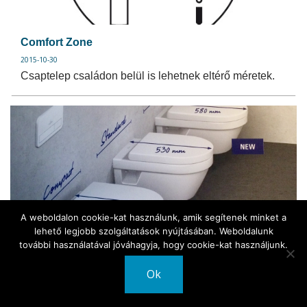
Comfort Zone
2015-10-30
Csaptelep családon belül is lehetnek eltérő méretek.
A weboldalon cookie-kat használunk, amik segítenek minket a
lehető legjobb szolgáltatások nyújtásában. Weboldalunk
Kompakt, Standard, XL WC-k
további használatával jóváhagyja, hogy cookie-kat használjunk.
2015-10-29
Különböző méretű WC-k a különböző igényekhez
Ok
igazodva.