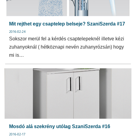
Mit rejthet egy csaptelep belseje? SzaniSzerda #17
2016-02-24
Sokszor merül fel a kérdés csaptelepeknél illetve kézi
zuhanyoknál ( hétköznapi nevén zuhanyrózsán) hogy
mi is…
Mosdó alá szekrény utólag SzaniSzerda #16
2016-02-17