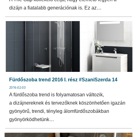
dizájn a fiatalabb generációnak is. Ez az…
Fürdőszoba trend 2016 I. rész #SzaniSzerda 14
2016-02-03
A fürdőszoba trend is folyamatosan változik,
a dizájnereknek és tervezőknek köszönhetően igazán
gyönyörű, trendi, tényleg álomfürdőszobákban
gyönyörködhetünk…