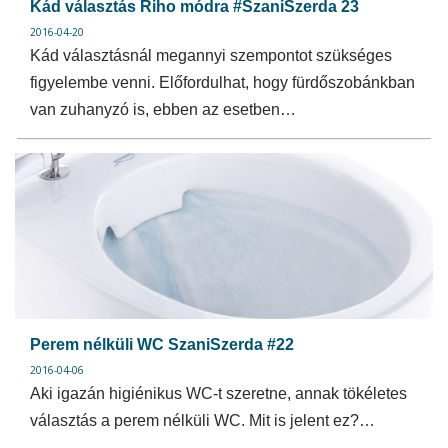
Kád választás Riho módra #SzaniSzerda 23
2016-04-20
Kád választásnál megannyi szempontot szükséges
figyelembe venni. Előfordulhat, hogy fürdőszobánkban
van zuhanyzó is, ebben az esetben…
Perem nélküli WC SzaniSzerda #22
2016-04-06
Aki igazán higiénikus WC-t szeretne, annak tökéletes
választás a perem nélküli WC. Mit is jelent ez?…