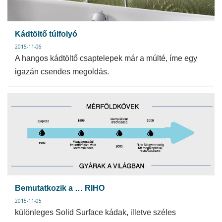
Kádtöltő túlfolyó
2015-11-06
A hangos kádtöltő csaptelepek már a múlté, íme egy
igazán csendes megoldás.
Bemutatkozik a … RIHO
2015-11-05
különleges Solid Surface kádak, illetve széles