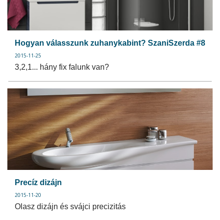
Hogyan válasszunk zuhanykabint? SzaniSzerda #8
2015-11-25
3,2,1... hány fix falunk van?
Precíz dizájn
2015-11-20
Olasz dizájn és svájci precizitás