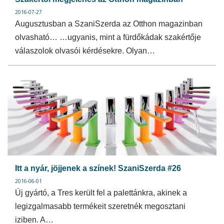
2016-07-27
Augusztusban a SzaniSzerda az Otthon magazinban
olvasható… …ugyanis, mint a fürdőkádak szakértője
válaszolok olvasói kérdésekre. Olyan…
Itt a nyár, jöjjenek a színek! SzaniSzerda #26
2016-06-01
Új gyártó, a Tres került fel a palettánkra, akinek a
legizgalmasabb termékeit szeretnék megosztani
iziben. A…