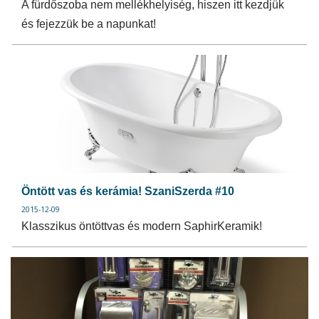
A fürdőszoba nem mellékhelyiség, hiszen itt kezdjük
és fejezzük be a napunkat!
Öntött vas és kerámia! SzaniSzerda #10
2015-12-09
Klasszikus öntöttvas és modern SaphirKeramik!