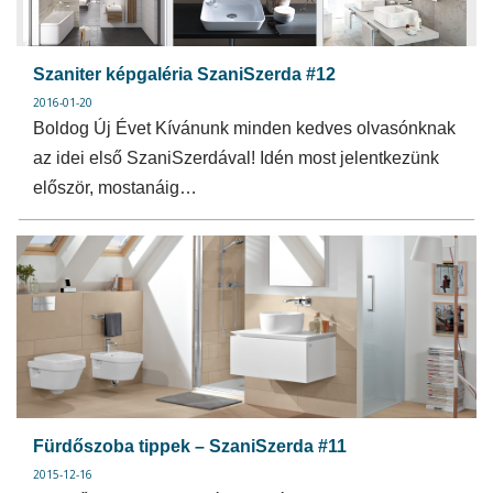
Szaniter képgaléria SzaniSzerda #12
2016-01-20
Boldog Új Évet Kívánunk minden kedves olvasónknak
az idei első SzaniSzerdával! Idén most jelentkezünk
először, mostanáig…
Fürdőszoba tippek – SzaniSzerda #11
2015-12-16