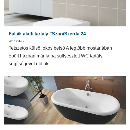
Falsík alatti tartály #SzaniSzerda 24
2016-04-27
Tetszetős külső, okos belső A legtöbb mostanában
épült házban már falba süllyesztett WC tartály
segítségével oldják…