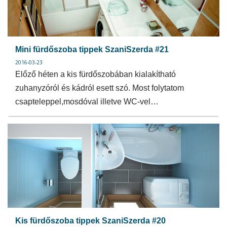
Mini fürdőszoba tippek SzaniSzerda #21
2016-03-23
Előző héten a kis fürdőszobában kialakítható
zuhanyzóról és kádról esett szó. Most folytatom
csapteleppel,mosdóval illetve WC-vel…
Kis fürdőszoba tippek SzaniSzerda #20