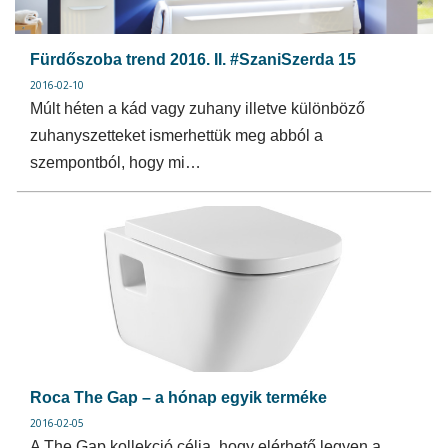
Fürdőszoba trend 2016. II. #SzaniSzerda 15
2016-02-10
Múlt héten a kád vagy zuhany illetve különböző
zuhanyszetteket ismerhettük meg abból a
szempontból, hogy mi…
Roca The Gap – a hónap egyik terméke
2016-02-05
A The Gap kollekció célja, hogy elérhető legyen a