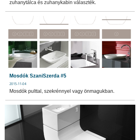
zuhanytálca és zuhanykabin választék.
Mosdók SzaniSzerda #5
2015-11-04
Mosdók pulttal, szekrénnyel vagy önmagukban.