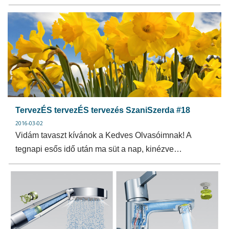
TervezÉS tervezÉS tervezés SzaniSzerda #18
2016-03-02
Vidám tavaszt kívánok a Kedves Olvasóimnak! A
tegnapi esős idő után ma süt a nap, kinézve…