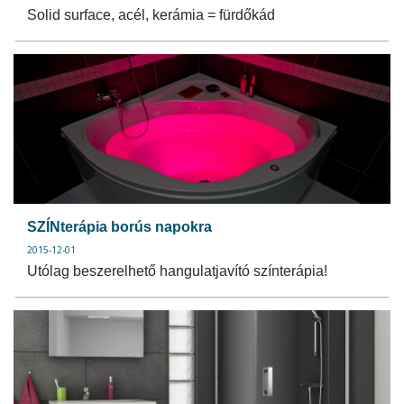
Solid surface, acél, kerámia = fürdőkád
SZÍNterápia borús napokra
2015-12-01
Utólag beszerelhető hangulatjavító színterápia!